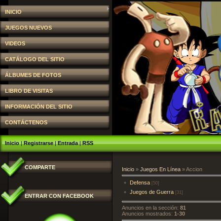
INICIO
JUEGOS NUEVOS
VIDEOS
CATÁLOGO DEL SITIO
ÁLBUMES DE FOTOS
LIBRO DE VISITAS
INFORMACIÓN DEL SITIO
CONTÁCTENOS
Inicio
|
Registrarse
|
Entrada
|
RSS
COMPARTE
Inicio
»
Juegos En Línea
» Accion
Defensa
[50]
Juegos de Guerra
[31]
ENTRAR CON FACEBOOK
Anuncios en la sección
:
81
Anuncios mostrados
:
1-30