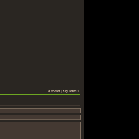
« Volver
|
Siguiente »