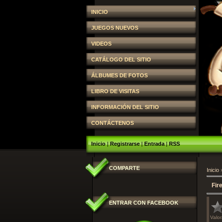
INICIO
JUEGOS NUEVOS
VIDEOS
CATÁLOGO DEL SITIO
ÁLBUMES DE FOTOS
LIBRO DE VISITAS
INFORMACIÓN DEL SITIO
CONTÁCTENOS
Inicio
|
Registrarse
|
Entrada
|
RSS
COMPARTE
Inicio
Fir
ENTRAR CON FACEBOOK
Valor