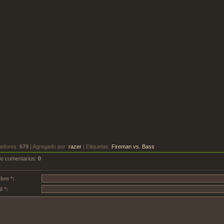
adores
:
679
|
Agregado por
:
razer
|
Etiquetas
:
Fireman vs. Bass
de comentarios
:
0
re *:
l *: