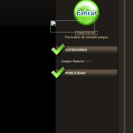
Entrar con uID
Formulario de entrada antiguo
CATEGORÍAS
Juegos Nuevos
[328]
PUBLICIDAD