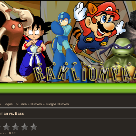
»
Juegos En Línea
»
Nuevos
»
Juegos Nuevos
eman vs. Bass
ación
:
0.0
/
0