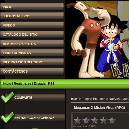
INICIO
JUEGOS NUEVOS
VIDEOS
CATÁLOGO DEL SITIO
ÁLBUMES DE FOTOS
LIBRO DE VISITAS
INFORMACIÓN DEL SITIO
CONTÁCTENOS
Inicio
|
Registrarse
|
Entrada
|
RSS
COMPARTE
Inicio
»
Juegos En Línea
»
Nuevos
»
Jue
Megaman X Misión Virus (RPG)
ENTRAR CON FACEBOOK
Valoración
:
0.0
/
0