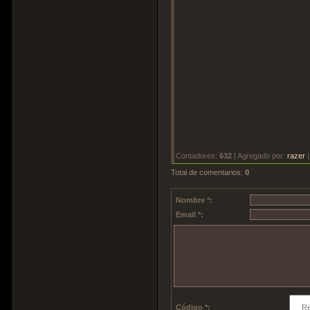
Contadores
:
632
|
Agregado por
:
razer
Total de comentarios
:
0
Nombre *:
Email *:
Código *: